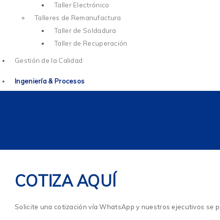
Taller Electrónico
Talleres de Remanufactura
Taller de Soldadura
Taller de Recuperación
Gestión de la Calidad
Ingeniería & Procesos
COTIZA AQUÍ
Solicite una cotización vía WhatsApp y nuestros ejecutivos se p