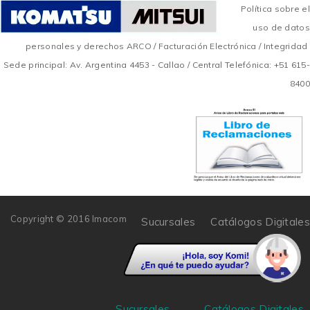
Política sobre el
uso de datos
personales y derechos ARCO
/
Facturación Electrónica
/
Integridad
Sede principal: Av. Argentina 4453 - Callao / Central Telefónica: +51 615-
8400
Copyright © 2016 Imacom
Sucursales
Catálogos Digitales
Sucursales
Catálogos Digitales