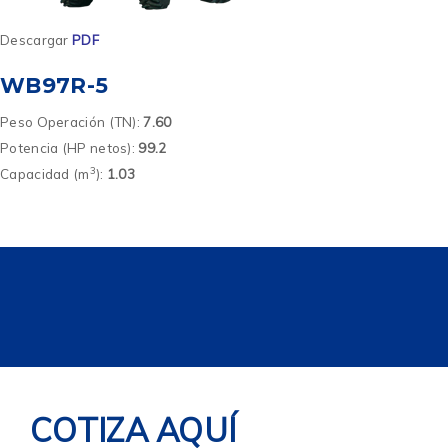
Descargar
PDF
WB97R-5
Peso Operación (TN):
7.60
Potencia (HP netos):
99.2
3
Capacidad (m
):
1.03
COTIZA AQUÍ