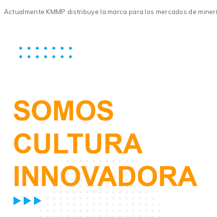
Actualmente KMMP distribuye la marca para los mercados de minería 