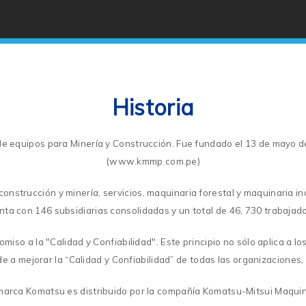
Historia
n de equipos para Minería y Construcción. Fue fundado el 13 de mayo 
(www.kmmp.com.pe)
construcción y minería, servicios, maquinaria forestal y maquinaria 
ta con 146 subsidiarias consolidadas y un total de 46, 730 trabajad
omiso a la "Calidad y Confiabilidad". Este principio no sólo aplica a 
de a mejorar la “Calidad y Confiabilidad” de todas las organizaciones
 marca Komatsu es distribuido por la compañía Komatsu-Mitsui Maqui