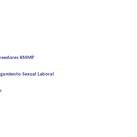
roveedores KMMP
tigamiento Sexual Laboral
n