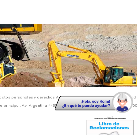
e datos personales y derechos ARCO
/
Facturación Electrónica
/
Integridad
 principal: Av. Argentina 4453 - Callao / Central Telefónica: +51 615-8400