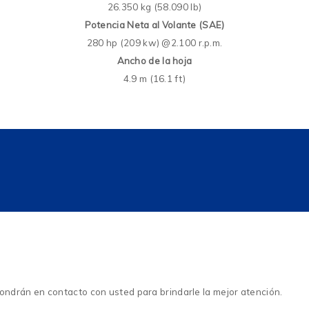
26.350 kg (58.090 lb)
Potencia Neta al Volante (SAE)
280 hp (209 kw) @2.100 r.p.m.
Ancho de la hoja
4.9 m (16.1 ft)
ondrán en contacto con usted para brindarle la mejor atención.